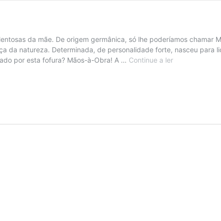
ntosas da mãe. De origem germânica, só lhe poderíamos chamar Mati
a da natureza. Determinada, de personalidade forte, nasceu para li
Matilde
tado por esta fofura? Mãos-à-Obra! A …
Continue a ler
–
Bonecas
de
pano
artesanais