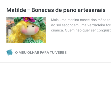
Matilde – Bonecas de pano artesanais
Mais uma menina nasce das mãos tale
do sol escondem uma verdadeira forç
criança. Quem não quer ser conquis
O MEU OLHAR PARA TU VERES