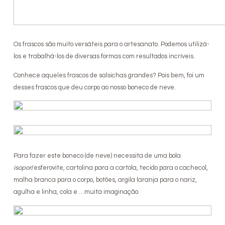
Os frascos são muito versáteis para o artesanato. Podemos utilizá-
los e trabalhá-los de diversas formas com resultados incríveis.
Conhece aqueles frascos de salsichas grandes? Pois bem, foi um
desses frascos que deu corpo ao nosso boneco de neve.
Para fazer este boneco (de neve) necessita de uma bola
isopor
/esferovite, cartolina para a cartola, tecido para o cachecol,
malha branca para o corpo, botões, argila laranja para o nariz,
agulha e linha, cola e …muita imaginação.