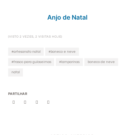
Anjo de Natal
(VISTO 2 VEZES, 2 VISITAS HOJE)
#artesanato natal
#boneco e neve
#frasco para guloseimas
#lamparinas
boneco de neve
natal
PARTILHAR