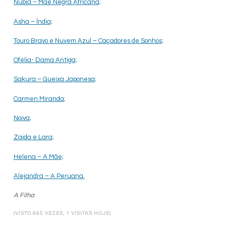
Núbia – Mãe Negra Africana;
Asha – Índia;
Touro Bravo e Nuvem Azul – Caçadores de Sonhos;
Ofélia- Dama Antiga;
Sakura – Gueixa Japonesa;
Carmen Miranda
;
Noiva
;
Zaida e Lara;
Helena – A Mãe;
Alejandra – A Peruana.
A Filha
(VISTO 665 VEZES, 1 VISITAS HOJE)