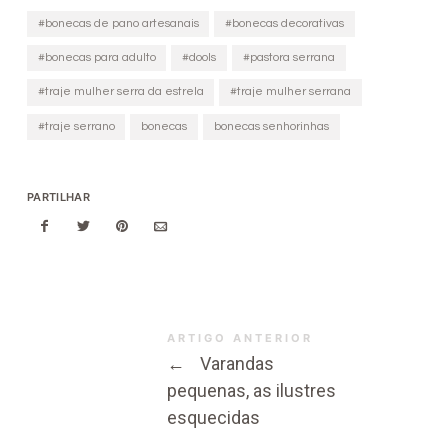
#bonecas de pano artesanais
#bonecas decorativas
#bonecas para adulto
#dools
#pastora serrana
#traje mulher serra da estrela
#traje mulher serrana
#traje serrano
bonecas
bonecas senhorinhas
PARTILHAR
ARTIGO ANTERIOR
←
Varandas
pequenas, as ilustres
esquecidas