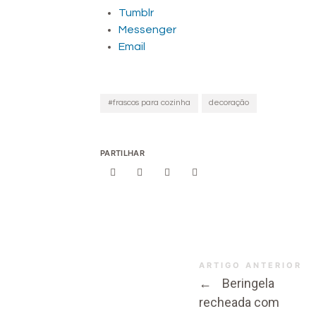
Tumblr
Messenger
Email
#frascos para cozinha
decoração
PARTILHAR
ARTIGO ANTERIOR
←
Beringela
recheada com