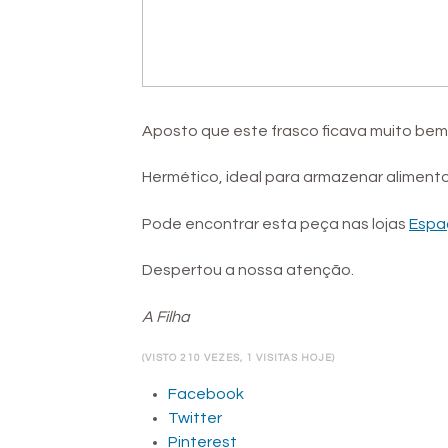
Aposto que este frasco ficava muito bem
Hermético, ideal para armazenar alimento
Pode encontrar esta peça nas lojas
Espa
Despertou a nossa atenção.
A Filha
(VISTO 210 VEZES, 1 VISITAS HOJE)
Facebook
Twitter
Pinterest