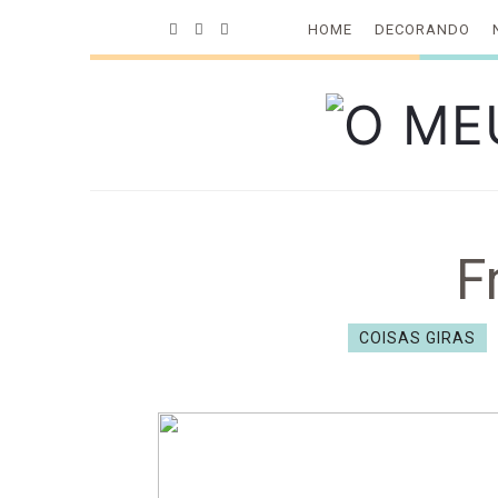
HOME
DECORANDO
O
MEU
OLHA
F
PARA
COISAS GIRAS
TU
VERE