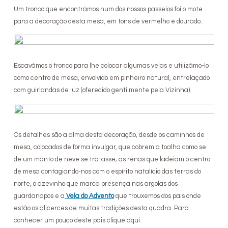
Um tronco que encontrámos num dos nossos passeios foi o mote
para a decoração desta mesa, em tons de vermelho e dourado.
Escavámos o tronco para lhe colocar algumas velas e utilizámo-lo
como centro de mesa, envolvido em pinheiro natural, entrelaçado
com guirlandas de luz (oferecido gentilmente pela Vizinha).
Os detalhes são a alma desta decoração, desde os caminhos de
mesa, colocados de forma invulgar, que cobrem a toalha como se
de um manto de neve se tratasse; as renas que ladeiam o centro
de mesa contagiando-nos com o espírito natalício das terras do
norte, o azevinho que marca presença nas argolas dos
guardanapos e a
Vela do Advento
que trouxemos dos pais onde
estão os alicerces de muitas tradições desta quadra. Para
conhecer um pouco deste pais clique aqui.