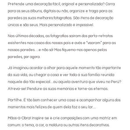
Pretende uma decoração fácil, original e personalizada? Corra
para os seus álbuns, digitais ou não, organize e traga para as
paredes as suas melhores fotografias. São itens de decoração
únicos e são seus. Mais personalizado é impossível.
Nas últimas décadas, as fotografias saíram dos porta-retratos
existentes nas casas dos nossos pais e avós e “voaram” para as
nossas paredes….e não só! Mas fiquemo-nos apenas pelas
paredes, por agora.
Já imaginou acordar a olhar para aquele momento tão importante
da sua vida, ou chegar a casa e ver toda a sua família reunida
naquele dia tão especial…ou aquela aventura que viveu no Perú?
Atreva-se! Pendure as suas memórias e torne-as eternas.
Partilhe. É tão bom conhecer uma casa e acompanhar alguns dos
momentos mais felizes de quem dela faz o seu lar…
Mãos-à-Obra! Inspire-se e crie composições com uma matriz em
comum: o tema, a cor, a moldura ou outros itens decorativos.